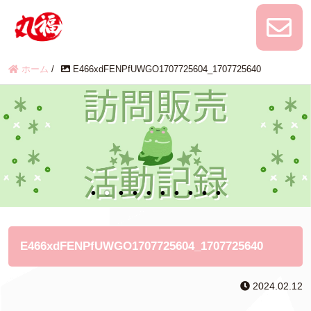
ホーム
/
E466xdFENPfUWGO1707725604_1707725640
E466xdFENPfUWGO1707725604_1707725640
2024.02.12