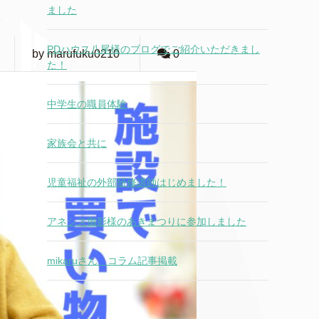
ました
PDハウス八尾様のブログでご紹介いただきまし
by marufuku0210
0
た！
中学生の職員体験
家族会と共に
児童福祉の外部研修講師はじめました！
アネシス御影様のあきまつりに参加しました
mikaruさん コラム記事掲載