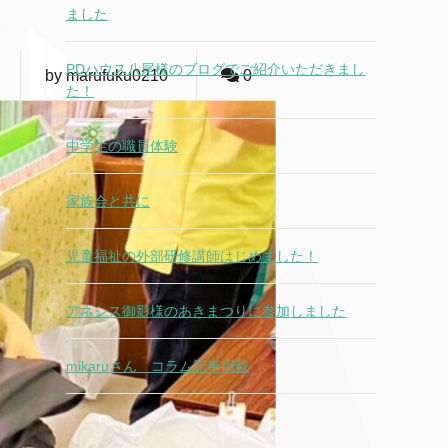
ました
PDハウス八尾様のブログでご紹介いただきまし
by marufuku0210
0
た！
中学生の職員体験
家族会と共に
児童福祉の外部研修講師はじめました！
アネシス御影様のあきまつりに参加しました
mikaruさん コラム記事掲載