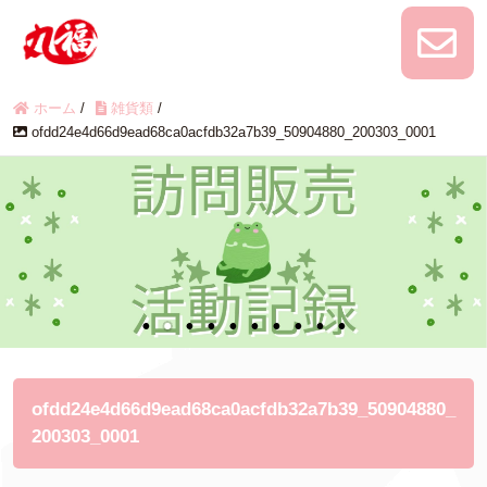
ホーム
/
雑貨類
/
ofdd24e4d66d9ead68ca0acfdb32a7b39_50904880_200303_0001
ofdd24e4d66d9ead68ca0acfdb32a7b39_50904880_
200303_0001