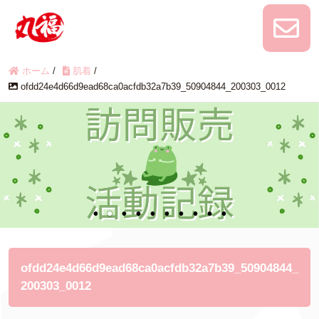
ホーム
/
肌着
/
ofdd24e4d66d9ead68ca0acfdb32a7b39_50904844_200303_0012
ofdd24e4d66d9ead68ca0acfdb32a7b39_50904844_
200303_0012