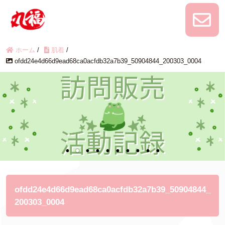
ホーム
/
肌着
/
ofdd24e4d66d9ead68ca0acfdb32a7b39_50904844_200303_0004
ofdd24e4d66d9ead68ca0acfdb32a7b39_50904844_
200303_0004