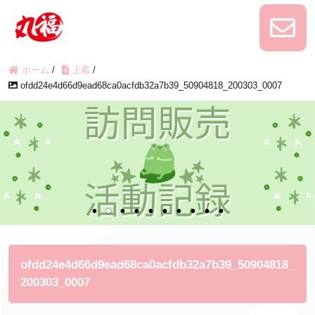
ホーム
/
上着
/
ofdd24e4d66d9ead68ca0acfdb32a7b39_50904818_200303_0007
ofdd24e4d66d9ead68ca0acfdb32a7b39_50904818_
200303_0007