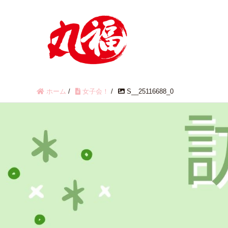
ホーム
/
女子会！
/
S__25116688_0