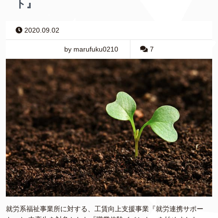
ト』
2020.09.02
by marufuku0210
7
就労系福祉事業所に対する、工賃向上支援事業『就労連携サポー