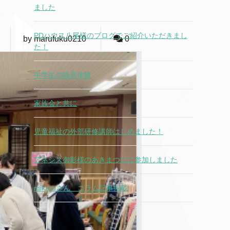
ました
PDハウス八尾様のブログでご紹介いただきまし
by marufuku0210
0
た！
中学生の職員体験
家族会と共に
児童福祉の外部研修講師はじめました！
アネシス御影様のあきまつりに参加しました
mikaruさん コラム記事掲載