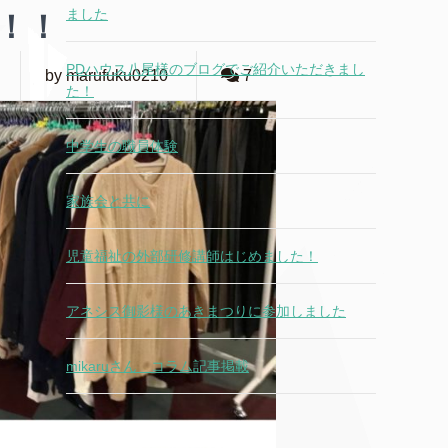
ました
！！
PDハウス八尾様のブログでご紹介いただきまし
by marufuku0210
7
た！
中学生の職員体験
家族会と共に
児童福祉の外部研修講師はじめました！
アネシス御影様のあきまつりに参加しました
mikaruさん コラム記事掲載